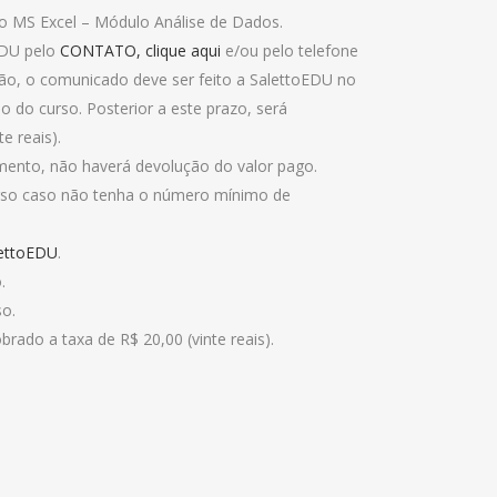
do MS Excel – Módulo Análise de Dados.
EDU pelo
CONTATO, clique aqui
e/ou pelo telefone
ição, o comunicado deve ser feito a SalettoEDU no
o do curso. Posterior a este prazo, será
e reais).
ento, não haverá devolução do valor pago.
curso caso não tenha o número mínimo de
ettoEDU
.
.
so.
brado a taxa de R$ 20,00 (vinte reais).