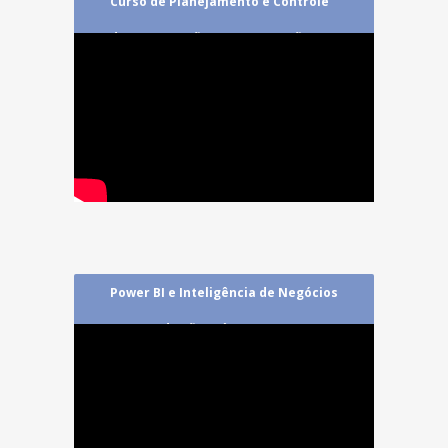
Curso de Planejamento e Controle
da Manutenção na VALE em São
Luís/MA:
Power BI e Inteligência de Negócios
na VALE de São Luís/MA: