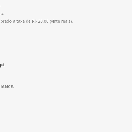
.
so.
brado a taxa de R$ 20,00 (vinte reais).
qui
.
IANCE: