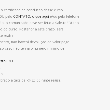
o certificado de conclusão desse curso.
EDU pelo
CONTATO, clique aqui
e/ou pelo telefone
ição, o comunicado deve ser feito a SalettoEDU no
o do curso. Posterior a este prazo, será
e reais).
ento, não haverá devolução do valor pago.
curso caso não tenha o número mínimo de
ettoEDU
.
.
so.
brado a taxa de R$ 20,00 (vinte reais).